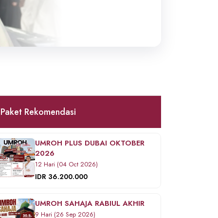
Paket Rekomendasi
UMROH PLUS DUBAI OKTOBER
2026
12 Hari (04 Oct 2026)
IDR 36.200.000
UMROH SAHAJA RABIUL AKHIR
9 Hari (26 Sep 2026)