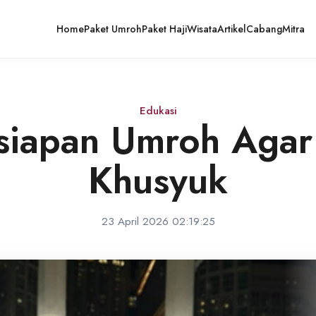
Home
Paket Umroh
Paket Haji
Wisata
Artikel
Cabang
Mitra
Edukasi
rsiapan Umroh Agar
Khusyuk
23 April 2026 02:19:25