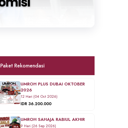
Paket Rekomendasi
UMROH PLUS DUBAI OKTOBER
2026
12 Hari (04 Oct 2026)
IDR 36.200.000
UMROH SAHAJA RABIUL AKHIR
9 Hari (26 Sep 2026)