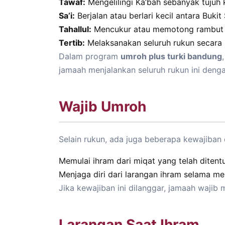
Tawaf:
Mengelilingi Ka’bah sebanyak tujuh k
Sa’i:
Berjalan atau berlari kecil antara Buki
Tahallul:
Mencukur atau memotong rambut s
Tertib:
Melaksanakan seluruh rukun secara 
Dalam program
umroh plus turki bandung
jamaah menjalankan seluruh rukun ini denga
Wajib Umroh
Selain rukun, ada juga beberapa kewajiban
Memulai ihram dari miqat yang telah ditent
Menjaga diri dari larangan ihram selama me
Jika kewajiban ini dilanggar, jamaah wajib
Larangan Saat Ihram