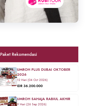
Paket Rekomendasi
UMROH PLUS DUBAI OKTOBER
2026
12 Hari (04 Oct 2026)
IDR 36.200.000
UMROH SAHAJA RABIUL AKHIR
9 Hari (26 Sep 2026)