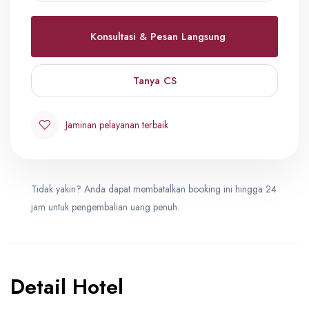
Konsultasi & Pesan Langsung
Quad
0
IDR 46,900,000
Tanya CS
Triple
Jaminan pelayanan terbaik
0
IDR 48,100,000
Tidak yakin? Anda dapat membatalkan booking ini hingga 24
Double
0
jam untuk pengembalian uang penuh.
IDR 50,300,000
Detail Hotel