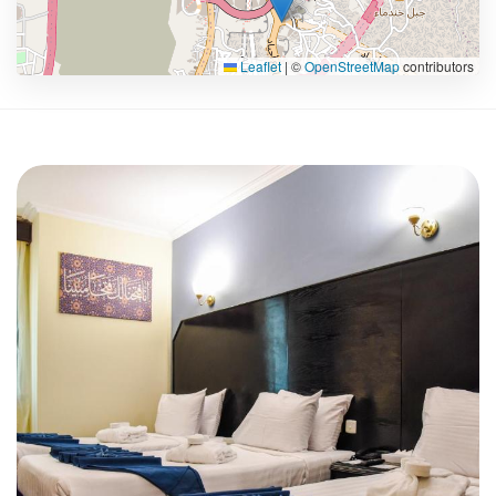
Leaflet
|
©
OpenStreetMap
contributors