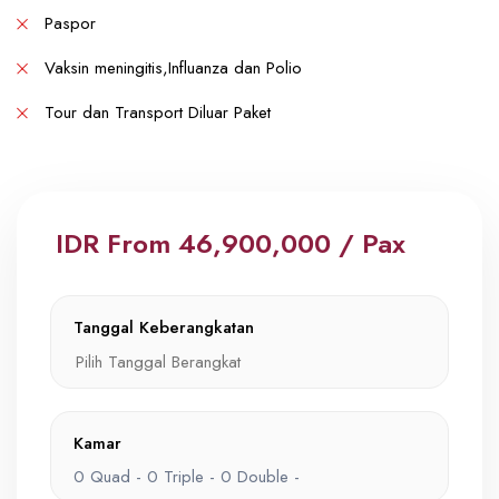
Paspor
Vaksin meningitis,Influanza dan Polio
Tour dan Transport Diluar Paket
IDR From 46,900,000 / Pax
Tanggal Keberangkatan
Kamar
25 November 2026
0
Quad -
0
Triple -
0
Double -