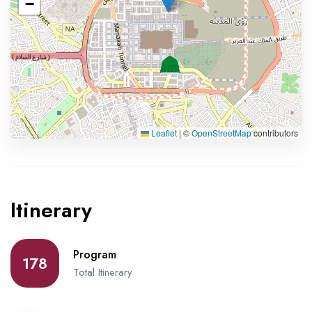
−
Leaflet
|
©
OpenStreetMap
contributors
Itinerary
Program
178
Total Itinerary