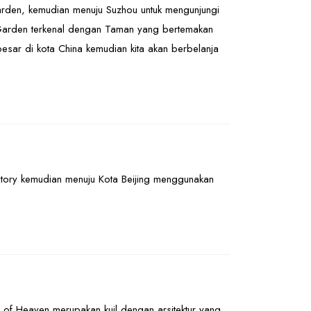
arden, kemudian menuju Suzhou untuk mengunjungi
Garden terkenal dengan Taman yang bertemakan
rbesar di kota China kemudian kita akan berbelanja
actory kemudian menuju Kota Beijing menggunakan
 of Heaven merupakan kuil dengan arsitektur yang