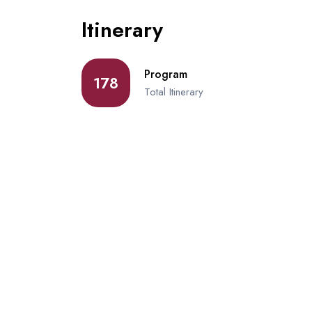
Itinerary
Program
178
Total Itinerary