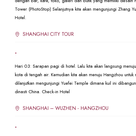
dengan bar, kafe, toko, galeri dan butik yang memiliki desain
Tower (PhotoStop) Selanjutnya kita akan mengunjungi Zhang Y
Hotel.
SHANGHAI CITY TOUR
-
Hari 03: Sarapan pagi di hotel. Lalu kita akan langsung men
kota di tengah air. Kemudian kita akan menuju Hangzhou unt
dilanjutkan mengunjungi Yuefei Temple dimana kuil ini dibangu
dinasti China. Check-in Hotel
SHANGHAI – WUZHEN - HANGZHOU
-