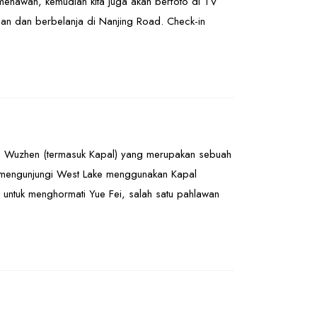
 menawan, kemudian kita juga akan berfoto di TV
uan dan berbelanja di Nanjing Road. Check-in
uju Wuzhen (termasuk Kapal) yang merupakan sebuah
uk mengunjungi West Lake menggunakan Kapal
n untuk menghormati Yue Fei, salah satu pahlawan