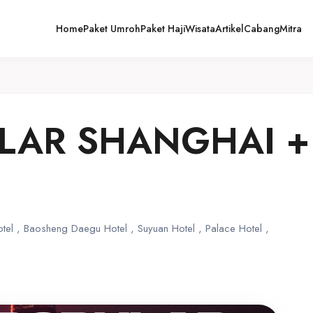
Home
Paket Umroh
Paket Haji
Wisata
Artikel
Cabang
Mitra
LAR SHANGHAI + 
el , Baosheng Daegu Hotel , Suyuan Hotel , Palace Hotel ,