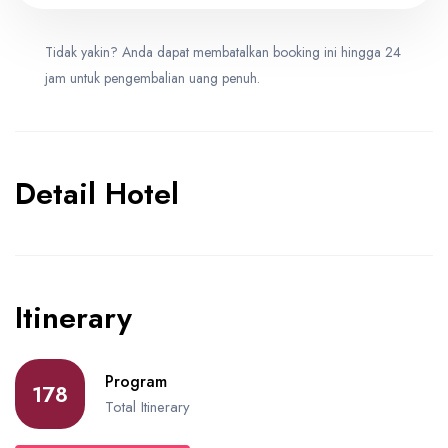
Tidak yakin? Anda dapat membatalkan booking ini hingga 24
Double
0
jam untuk pengembalian uang penuh.
IDR 59,900,000
Quad
Detail Hotel
0
IDR 56,900,000
Triple
0
IDR 58,900,000
Itinerary
Double
Program
178
0
Total Itinerary
IDR 59,900,000