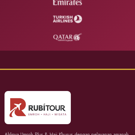
Ahlinya Umroh Plus & Haji Khusus dengan pelayanan amanah,