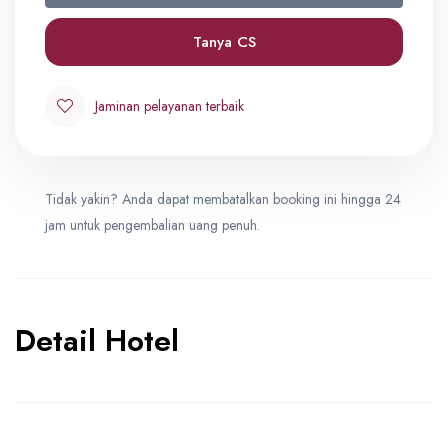
Quad
0
IDR 33,900,000
Tanya CS
Triple
Jaminan pelayanan terbaik
0
IDR 35,400,000
Tidak yakin? Anda dapat membatalkan booking ini hingga 24
Double
0
jam untuk pengembalian uang penuh.
IDR 37,900,000
Detail Hotel