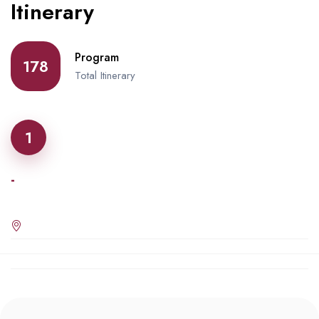
Itinerary
Program
178
Total Itinerary
1
-