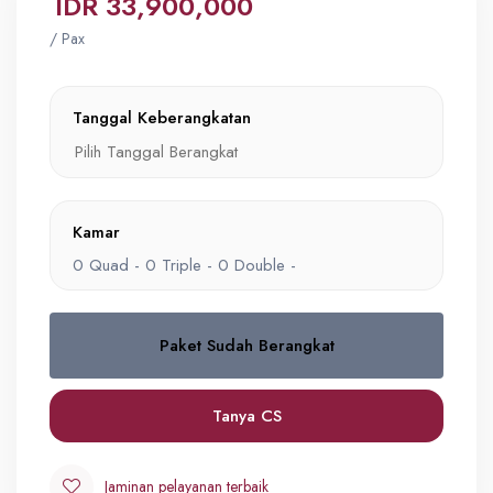
IDR 33,900,000
/ Pax
Tanggal Keberangkatan
Kamar
0
Quad -
0
Triple -
0
Double -
Paket Sudah Berangkat
Quad
0
IDR 33,900,000
Tanya CS
Triple
Jaminan pelayanan terbaik