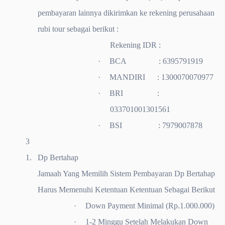
pembayaran lainnya dikirimkan ke rekening perusahaan
rubi tour sebagai berikut :
Rekening IDR :
·
BCA : 6395791919
·
MANDIRI : 1300070070977
·
BRI :
033701001301561
·
BSI : 7979007878
3
1.
Dp Bertahap
Jamaah Yang Memilih Sistem Pembayaran Dp Bertahap
Harus Memenuhi Ketentuan Ketentuan Sebagai Berikut
·
Down Payment Minimal (Rp.1.000.000)
·
1-2 Minggu Setelah Melakukan Down