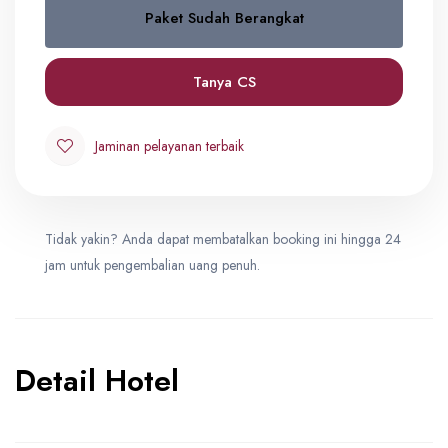
Paket Sudah Berangkat
Quad
0
IDR 31,900,000
Tanya CS
Triple
Jaminan pelayanan terbaik
0
IDR 33,900,000
Tidak yakin? Anda dapat membatalkan booking ini hingga 24
Double
0
jam untuk pengembalian uang penuh.
IDR 34,900,000
Detail Hotel