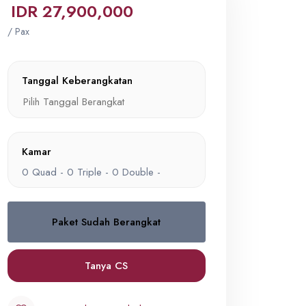
IDR 27,900,000
/ Pax
Tanggal Keberangkatan
Kamar
0
Quad -
0
Triple -
0
Double -
Paket Sudah Berangkat
Quad
0
IDR 27,900,000
Tanya CS