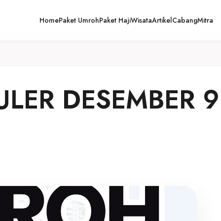
Home
Paket Umroh
Paket Haji
Wisata
Artikel
Cabang
Mitra
ER DESEMBER 9 