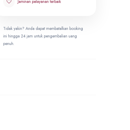
Triple
Jaminan pelayanan terbaik
0
IDR 28,900,000
Tidak yakin? Anda dapat membatalkan booking
Double
0
ini hingga 24 jam untuk pengembalian uang
IDR 29,900,000
penuh.