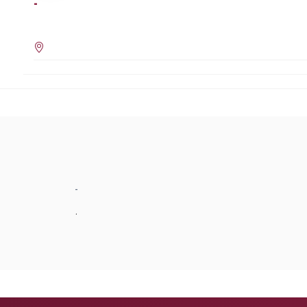
-
-
.