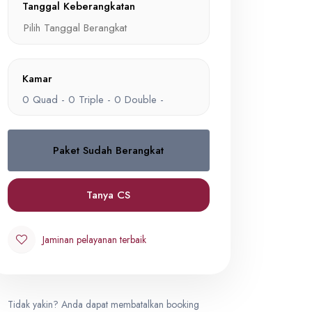
Tanggal Keberangkatan
Kamar
0
Quad -
0
Triple -
0
Double -
Paket Sudah Berangkat
Quad
0
IDR 32,000,000
Tanya CS
Triple
Jaminan pelayanan terbaik
0
IDR 34,000,000
Tidak yakin? Anda dapat membatalkan booking