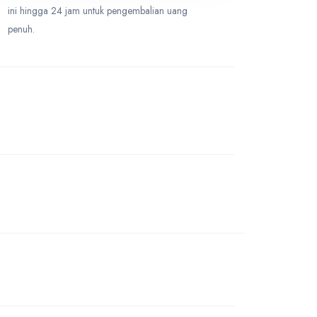
Double
0
ini hingga 24 jam untuk pengembalian uang
IDR 36,000,000
penuh.