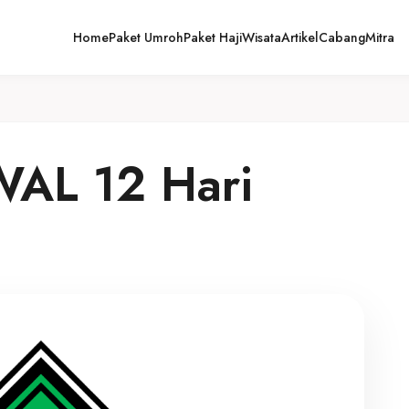
Home
Paket Umroh
Paket Haji
Wisata
Artikel
Cabang
Mitra
AL 12 Hari