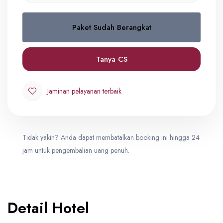
Paket Sudah Berangkat
Quad
0
IDR 32,900,000
Tanya CS
Triple
Jaminan pelayanan terbaik
0
IDR 33,900,000
Tidak yakin? Anda dapat membatalkan booking ini hingga 24
Double
0
jam untuk pengembalian uang penuh.
IDR 36,500,000
Detail Hotel