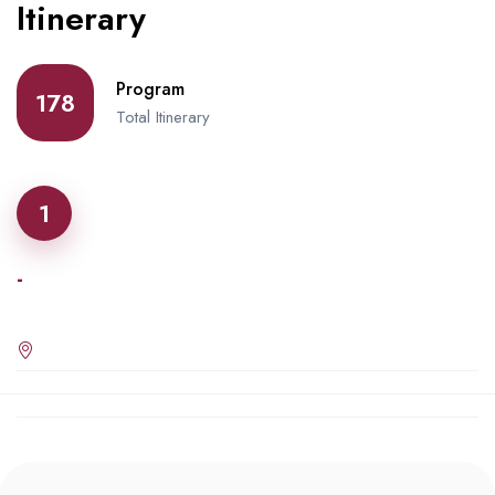
Itinerary
Program
178
Total Itinerary
1
-