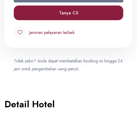
Quad
0
IDR 34,900,000
Tanya CS
Triple
Jaminan pelayanan terbaik
0
IDR 36,400,000
Tidak yakin? Anda dapat membatalkan booking ini hingga 24
Double
0
jam untuk pengembalian uang penuh.
IDR 38,900,000
Detail Hotel