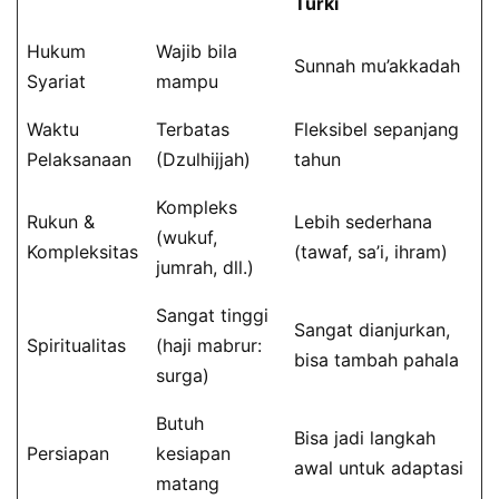
Turki
Hukum
Wajib bila
Sunnah mu’akkadah
Syariat
mampu
Waktu
Terbatas
Fleksibel sepanjang
Pelaksanaan
(Dzulhijjah)
tahun
Kompleks
Rukun &
Lebih sederhana
(wukuf,
Kompleksitas
(tawaf, sa’i, ihram)
jumrah, dll.)
Sangat tinggi
Sangat dianjurkan,
Spiritualitas
(haji mabrur:
bisa tambah pahala
surga)
Butuh
Bisa jadi langkah
Persiapan
kesiapan
awal untuk adaptasi
matang